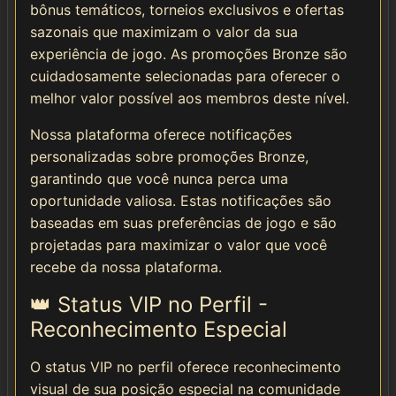
bônus temáticos, torneios exclusivos e ofertas
sazonais que maximizam o valor da sua
experiência de jogo. As promoções Bronze são
cuidadosamente selecionadas para oferecer o
melhor valor possível aos membros deste nível.
Nossa plataforma oferece notificações
personalizadas sobre promoções Bronze,
garantindo que você nunca perca uma
oportunidade valiosa. Estas notificações são
baseadas em suas preferências de jogo e são
projetadas para maximizar o valor que você
recebe da nossa plataforma.
👑 Status VIP no Perfil -
Reconhecimento Especial
O status VIP no perfil oferece reconhecimento
visual de sua posição especial na comunidade