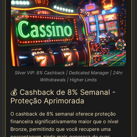
Silver VIP: 8% Cashback | Dedicated Manager | 24hr
Withdrawals | Higher Limits
💰 Cashback de 8% Semanal -
Proteção Aprimorada
O cashback de 8% semanal oferece proteção
financeira significativamente maior que o nível
Bronze, permitindo que você recupere uma
porcentagem ainda mais generosa de suas