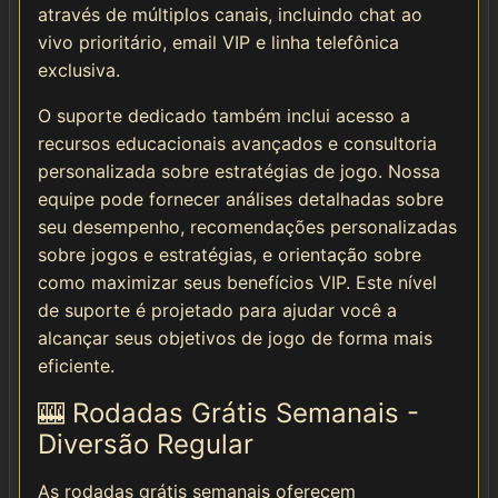
através de múltiplos canais, incluindo chat ao
vivo prioritário, email VIP e linha telefônica
exclusiva.
O suporte dedicado também inclui acesso a
recursos educacionais avançados e consultoria
personalizada sobre estratégias de jogo. Nossa
equipe pode fornecer análises detalhadas sobre
seu desempenho, recomendações personalizadas
sobre jogos e estratégias, e orientação sobre
como maximizar seus benefícios VIP. Este nível
de suporte é projetado para ajudar você a
alcançar seus objetivos de jogo de forma mais
eficiente.
🎰 Rodadas Grátis Semanais -
Diversão Regular
As rodadas grátis semanais oferecem