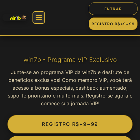
ENTRAR
REGISTRO R$+9~99
🎰 Jogos
Slot
win7b - Programa VIP Exclusivo
Junte-se ao programa VIP da win7b e desfrute de
Cassino
benefícios exclusivos! Como membro VIP, você terá
acesso a bônus especiais, cashback aumentado,
Fortune
suporte prioritário e muito mais. Registre-se agora e
comece sua jornada VIP!
Jogos
REGISTRO R$+9~99
Game