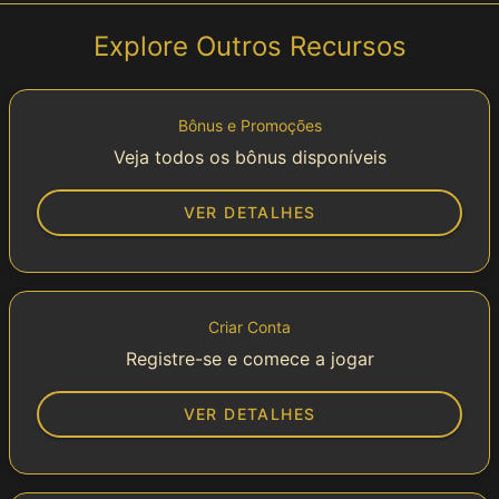
Explore Outros Recursos
Bônus e Promoções
Veja todos os bônus disponíveis
VER DETALHES
Criar Conta
Registre-se e comece a jogar
VER DETALHES