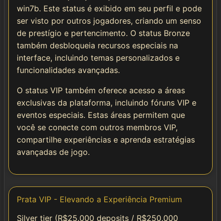
win7b. Este status é exibido em seu perfil e pode
ser visto por outros jogadores, criando um senso
de prestígio e pertencimento. O status Bronze
também desbloqueia recursos especiais na
interface, incluindo temas personalizados e
funcionalidades avançadas.
O status VIP também oferece acesso a áreas
exclusivas da plataforma, incluindo fóruns VIP e
eventos especiais. Estas áreas permitem que
você se conecte com outros membros VIP,
compartilhe experiências e aprenda estratégias
avançadas de jogo.
Prata VIP - Elevando a Experiência Premium
Silver tier (R$25.000 deposits / R$250.000