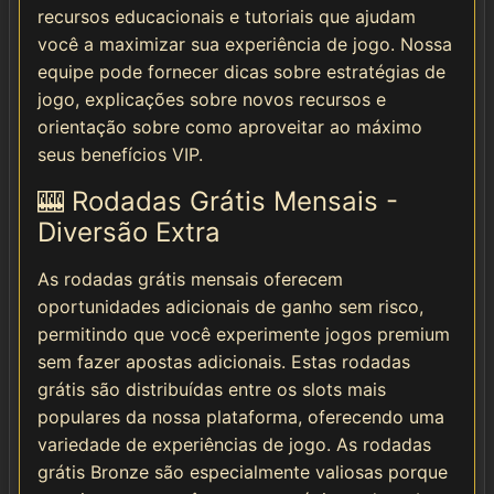
recursos educacionais e tutoriais que ajudam
você a maximizar sua experiência de jogo. Nossa
equipe pode fornecer dicas sobre estratégias de
jogo, explicações sobre novos recursos e
orientação sobre como aproveitar ao máximo
seus benefícios VIP.
🎰 Rodadas Grátis Mensais -
Diversão Extra
As rodadas grátis mensais oferecem
oportunidades adicionais de ganho sem risco,
permitindo que você experimente jogos premium
sem fazer apostas adicionais. Estas rodadas
grátis são distribuídas entre os slots mais
populares da nossa plataforma, oferecendo uma
variedade de experiências de jogo. As rodadas
grátis Bronze são especialmente valiosas porque