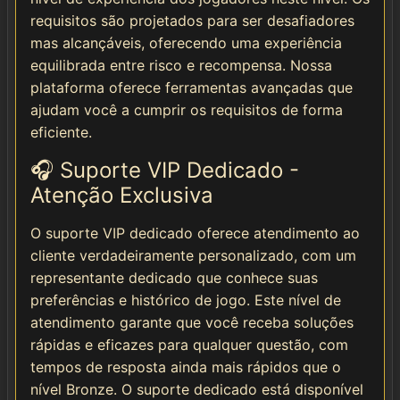
requisitos são projetados para ser desafiadores
mas alcançáveis, oferecendo uma experiência
equilibrada entre risco e recompensa. Nossa
plataforma oferece ferramentas avançadas que
ajudam você a cumprir os requisitos de forma
eficiente.
🎧 Suporte VIP Dedicado -
Atenção Exclusiva
O suporte VIP dedicado oferece atendimento ao
cliente verdadeiramente personalizado, com um
representante dedicado que conhece suas
preferências e histórico de jogo. Este nível de
atendimento garante que você receba soluções
rápidas e eficazes para qualquer questão, com
tempos de resposta ainda mais rápidos que o
nível Bronze. O suporte dedicado está disponível