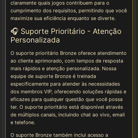
claramente quais jogos contribuem para o
cumprimento dos requisitos, permitindo que você
maximize sua eficiência enquanto se diverte.
🎧 Suporte Prioritário - Atenção
Personalizada
O suporte prioritário Bronze oferece atendimento
ao cliente aprimorado, com tempos de resposta
mais rápidos e atenção personalizada. Nossa
equipe de suporte Bronze é treinada
especificamente para atender às necessidades
dos membros VIP, oferecendo soluções rápidas e
eficazes para qualquer questão que você possa
ter. O suporte prioritário está disponível através
de múltiplos canais, incluindo chat ao vivo, email
e telefone.
O suporte Bronze também inclui acesso a