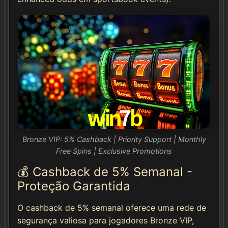
Bronze VIP: 5% Cashback | Priority Support | Monthly
Free Spins | Exclusive Promotions
💰 Cashback de 5% Semanal -
Proteção Garantida
O cashback de 5% semanal oferece uma rede de
segurança valiosa para jogadores Bronze VIP,