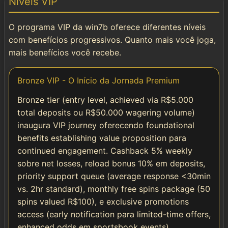
Níveis VIP
Instalar
O programa VIP da win7b oferece diferentes níveis
🌐 Social & Contato
com benefícios progressivos. Quanto mais você joga,
mais benefícios você recebe.
📱 Telegram
Bronze VIP - O Início da Jornada Premium
📘 Facebook
Bronze tier (entry level, achieved via R$5.000
total deposits ou R$50.000 wagering volume)
inaugura VIP journey oferecendo foundational
benefits establishing value proposition para
continued engagement. Cashback 5% weekly
sobre net losses, reload bonus 10% em deposits,
priority support queue (average response <30min
vs. 2hr standard), monthly free spins package (50
spins valued R$100), e exclusive promotions
access (early notification para limited-time offers,
enhanced odds em sportsbook events).