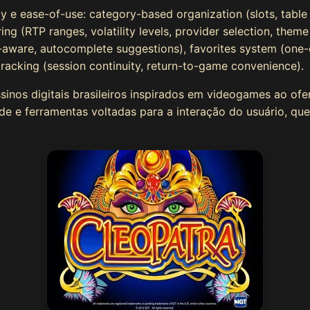
ity e ease-of-use: category-based organization (slots, table
ring (RTP ranges, volatility levels, provider selection, them
aware, autocomplete suggestions), favorites system (one-c
tracking (session continuity, return-to-game convenience).
ssinos digitais brasileiros inspirados em videogames ao o
idade e ferramentas voltadas para a interação do usuário, 