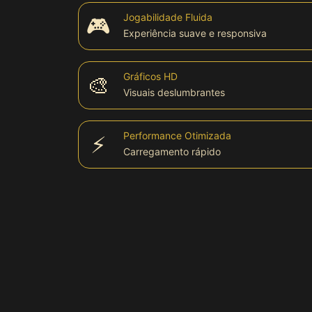
Jogabilidade Fluida
🎮
🏆 Plataforma
Experiência suave e responsiva
Plataforma
Gráficos HD
🎨
Visuais deslumbrantes
Bet
Performance Otimizada
⚡
Carregamento rápido
Win
APP