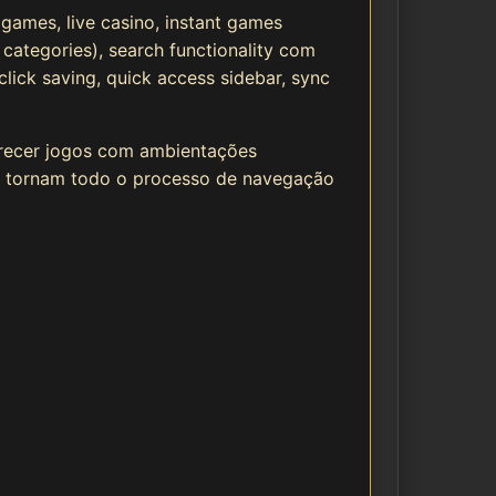
 games, live casino, instant games
e categories), search functionality com
lick saving, quick access sidebar, sync
ferecer jogos com ambientações
que tornam todo o processo de navegação