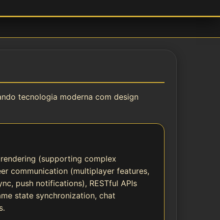
nando tecnologia moderna com design
rendering (supporting complex
er communication (multiplayer features,
ync, push notifications), RESTful APIs
me state synchronization, chat
s.