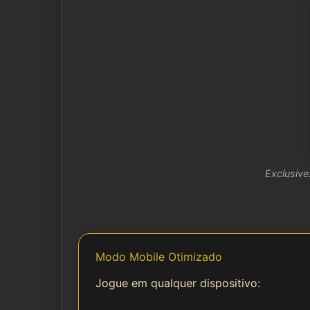
Exclusive
Modo Mobile Otimizado
Jogue em qualquer dispositivo: